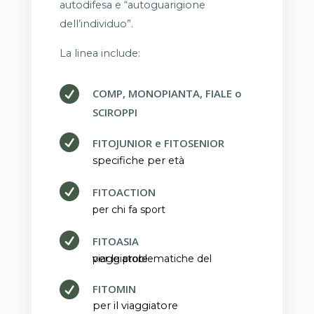
autodifesa e “autoguarigione
dell’individuo”.
La linea include:

COMP, MONOPIANTA, FIALE o
SCIROPPI

FITOJUNIOR e FITOSENIOR
specifiche per età

FITOACTION
per chi fa sport

FITOASIA
per le problematiche del viaggiatore

FITOMIN
per il viaggiatore